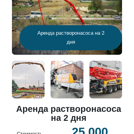
Аренда растворонасоса на 2
дня
о
Аренда растворонасоса
й
на 2 дня
25 000
б.
Стоимость