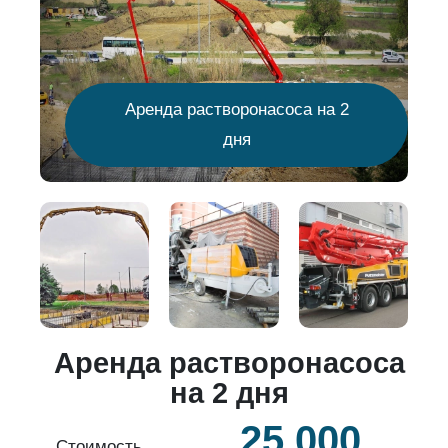
Аренда растворонасоса на 2
дня
о
Аренда растворонасоса
й
на 2 дня
25 000
б.
Стоимость