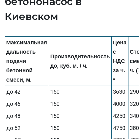
бетононасос в
Киевском
Максимальная
Цена
дальность
с
Ст
Производительность
подачи
НДС
см
до, куб. м. / ч.
бетонной
за ч.
ч. 
смеси, м.
*
до 42
150
3630
29
до 46
150
4000
32
до 48
150
4250
34
до 52
150
4750
38