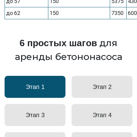
до 57
150
5375
43
до 62
150
7350
60
для
6 простых шагов
аренды бетононасоса
Этап 1
Этап 2
Этап 3
Этап 4