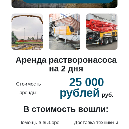
о
Аренда растворонасоса
й
на 2 дня
25 000
б.
Стоимость
рублей
аренды:
руб.
В стоимость вошли:
нды
с
- Помощь в выборе
- Доставка техники и