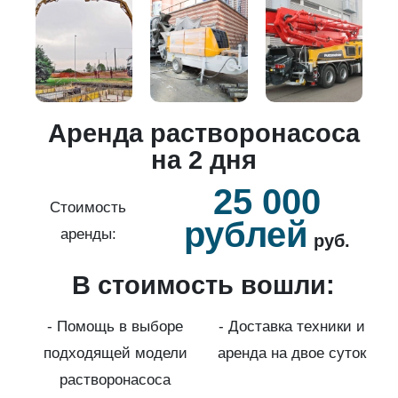
о
Аренда растворонасоса
й
на 2 дня
25 000
б.
Стоимость
рублей
аренды:
руб.
В стоимость вошли:
нды
с
- Помощь в выборе
- Доставка техники и
подходящей модели
аренда на двое суток
к)
растворонасоса